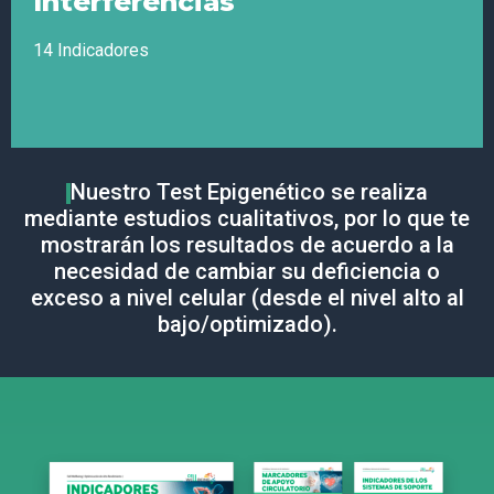
Interferencias
Ácido linolénico gamma 6 (GLA), Ácido linoleico 6, Ácido
oleico 9
14 Indicadores
Nuestro Test Epigenético se realiza
mediante estudios cualitativos, por lo que te
mostrarán los resultados de acuerdo a la
Interferencias
necesidad de cambiar su deficiencia o
Corriente de Entrada, Campo Alternante Electromagnético,
exceso a nivel celular (desde el nivel alto al
Campo Electrostático, Campo Magnético Constante,
bajo/optimizado).
Corriente de Tracción 16 2/3 Hz, ELF (Frecuencia
Extremadamente Baja), Electrosmog...