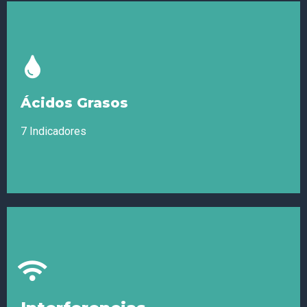
Retos Ambientales
Hidrocarburos, Radiación, Metales Tóxicos
Ácidos Grasos
7 Indicadores
Ácidos Grasos
Alfa Linolelco 3 (ALA), Ácido araquidónico 6 (AA), Ácido
Docosahexaenoico 3 (DHA), Ácido eicosapentanoico 3 (EPA),