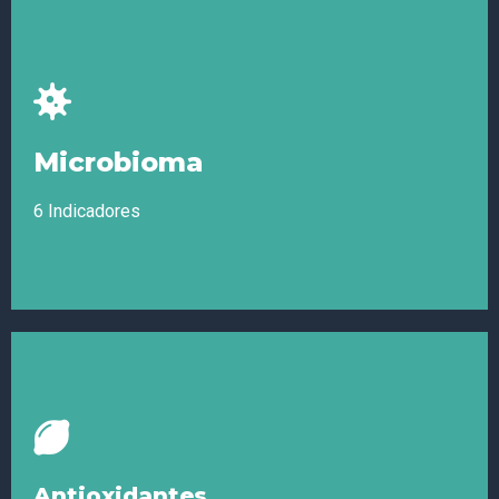
Minerales
Azufre, Boro, Calcio, Cobre, Cromo, Hierro, Litio, Magnesio,
Microbioma
Manganeso, Molibdeno, Potasio, Selenio, Silicio, Sodio, Yodo
6 Indicadores
Microbioma
Virus, Esporas, Bacterias, Hongos, Parásitos, Post Viral
Antioxidantes