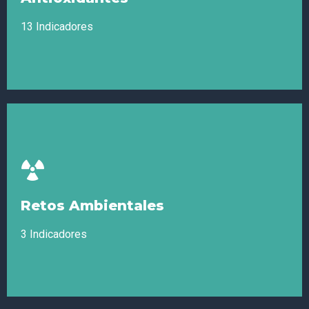
13 Indicadores
Antioxidantes
Antocianinas, Carotenoides, Co Enzima Q10, Flavonoides,
Fitoestrógenos, Polifenoles, Selenio, Sulforafano, Superoxide
Retos Ambientales
dismutase (sod), Vitamina C, Vitamina E, Zinc
3 Indicadores