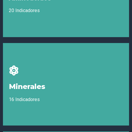
K1, Vitamina K2
20 Indicadores
Aminoácidos
Tirosina, Histidina, Isoleucina, Leucina, Lisina, Metionina,
Fenilalanina, Treonina, Triptófano, Valina, Alanina, Arginina,
Minerales
Asparagina, Ácido aspártico, Cisteína, Ácido glutamico,
Glutamina, Glicina, Prolina, Serina
16 Indicadores