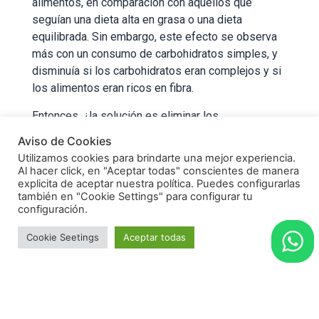
alimentos, en comparación con aquellos que
seguían una dieta alta en grasa o una dieta
equilibrada. Sin embargo, este efecto se observa
más con un consumo de carbohidratos simples, y
disminuía si los carbohidratos eran complejos y si
los alimentos eran ricos en fibra.
Entonces, ¿la solución es eliminar los
carbohidratos? La respuesta es no. En otro estudio
Aviso de Cookies
se comparó la respuesta de una dieta baja en
Utilizamos cookies para brindarte una mejor experiencia.
carbohidratos, en donde conformaban el 40% de la
Al hacer click, en "Aceptar todas" conscientes de manera
dieta, y una dieta cetogénica en donde los
explicita de aceptar nuestra política. Puedes configurarlas
también en "Cookie Settings" para configurar tu
carbohidratos aportaban sólo el 5% del valor
configuración.
calórico total, y se encontró que la dieta cetogénica
podía impactar negativamente el deseo y el
Cookie Seetings
Aceptar todas
desempeño en el ejercicio. Por lo tanto, un aporte
del 35-40% de hidratos de carbono,
preferiblemente complejos, acompañados de
fuentes de grasas saludables y proteína, parecía