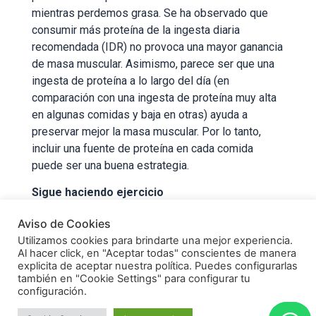
mientras perdemos grasa. Se ha observado que
consumir más proteína de la ingesta diaria
recomendada (IDR) no provoca una mayor ganancia
de masa muscular. Asimismo, parece ser que una
ingesta de proteína a lo largo del día (en
comparación con una ingesta de proteína muy alta
en algunas comidas y baja en otras) ayuda a
preservar mejor la masa muscular. Por lo tanto,
incluir una fuente de proteína en cada comida
puede ser una buena estrategia.
Sigue haciendo ejercicio
Hacer ejercicio durante esta fase es fundamental.
Aviso de Cookies
En primer lugar, porque nos ayuda a quemar más
Utilizamos cookies para brindarte una mejor experiencia.
calorías y, por lo tanto, a perder más grasa corporal
Al hacer click, en "Aceptar todas" conscientes de manera
explicita de aceptar nuestra política. Puedes configurarlas
y, además, nos ayudará a preservar la masa
también en "Cookie Settings" para configurar tu
muscular. El colegio americano de medicina
configuración.
deportiva (ACSM) recomienda al menos 30