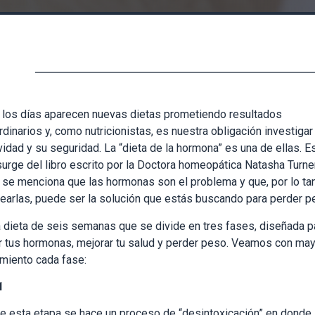
los días aparecen nuevas dietas prometiendo resultados
rdinarios y, como nutricionistas, es nuestra obligación investigar
vidad y su seguridad. La “dieta de la hormona” es una de ellas. E
surge del libro escrito por la Doctora homeopática Natasha Turner
se menciona que las hormonas son el problema y que, por lo tan
earlas, puede ser la solución que estás buscando para perder 
 dieta de seis semanas que se divide en tres fases, diseñada p
r tus hormonas, mejorar tu salud y perder peso. Veamos con ma
miento cada fase:
1
e esta etapa se hace un proceso de “desintoxicación” en donde