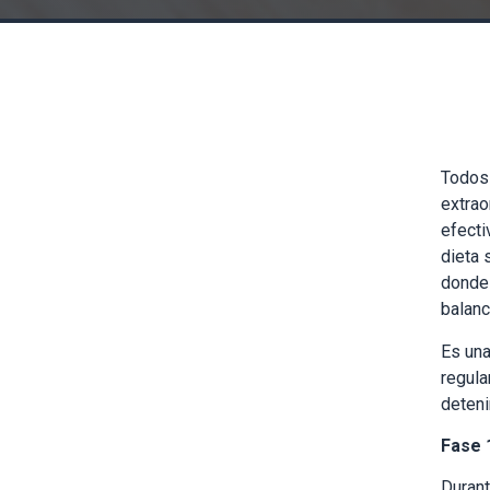
Todos 
extrao
efecti
dieta 
donde 
balanc
Es una
regula
deteni
Fase 
Durant