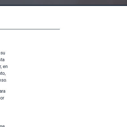
 su
sta
, en
to,
peso.
ara
yor
 se